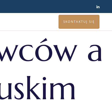
SKONTAKTUJ SIĘ
owców a
cuskim