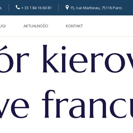
s
+ 33 1 84 16 60 81
15, rue Marbeau, 75116 Paris
UGI
AKTUALNOŚCI
KONTAKT
ór kier
we fran