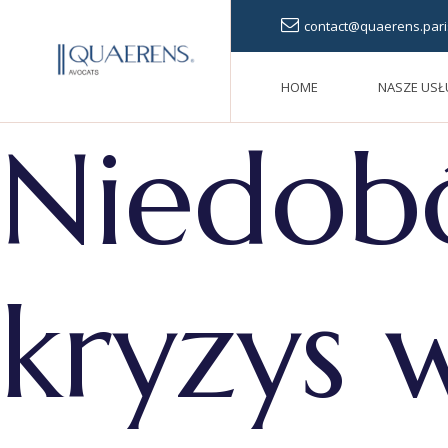
contact@quaerens.pari
HOME
NASZE USŁ
Niedob
kryzys 