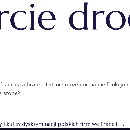
orcie d
francuska branża TSL nie może normalnie funkcjon
ą stopę?
li kulisy dyskryminacji polskich firm we Francji.
→